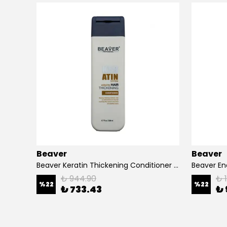
Beaver
Beaver
 ml
Beaver Keratin Thickening Conditioner 200 ml
₺ 944.90
₺ 1
%
22
%
22
₺ 733.43
₺ 