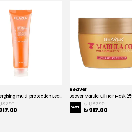
Beaver
Beaver Energising multi-protection Leave-in Conditioner 210 ml
Beaver Marula Oil Hair Mask 2
,182.90
₺ 1,182.90
%
22
917.00
₺ 917.00