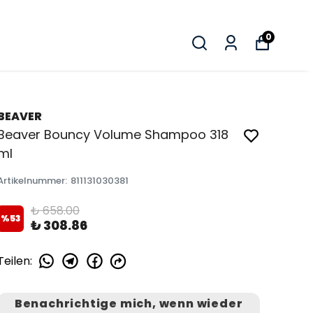
0
BEAVER
Beaver Bouncy Volume Shampoo 318
ml
Artikelnummer
:
811131030381
₺ 658.00
%
53
₺ 308.86
Teilen
:
Benachrichtige mich, wenn wieder