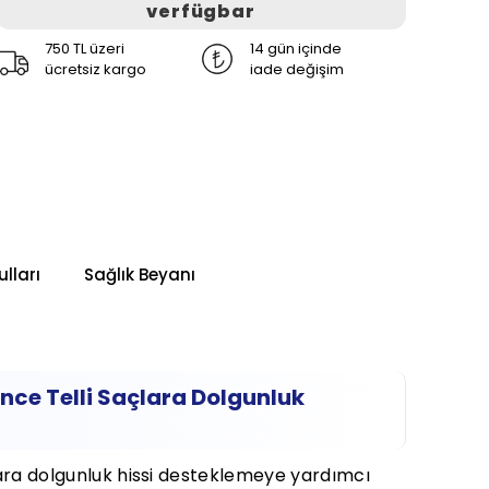
verfügbar
750 TL üzeri
14 gün içinde
ücretsiz kargo
iade değişim
lları
Sağlık Beyanı
ce Telli Saçlara Dolgunluk
ara dolgunluk hissi desteklemeye yardımcı