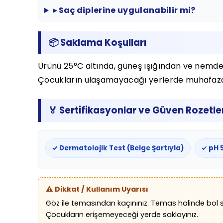
▸ Saç diplerine uygulanabilir mi?
📦 Saklama Koşulları
Ürünü 25°C altında, güneş ışığından ve nemden 
Çocukların ulaşamayacağı yerlerde muhafaza 
🏅 Sertifikasyonlar ve Güven Rozetle
✓ Dermatolojik Test (Belge Şartıyla)
✓ pH 5
⚠️ Dikkat / Kullanım Uyarısı
Göz ile temasından kaçınınız. Temas halinde bol su 
Çocukların erişemeyeceği yerde saklayınız.