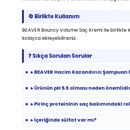
🔄 Birlikte Kullanım
BEAVER Bouncy Volume Saç Kremi ile birlikte k
kolayca ekleyebilirsiniz.
❓ Sıkça Sorulan Sorular
▸ BEAVER Hacim Kazandırıcı Şampuan he
▸ Ürünün pH 5.5 olması neden önemlidi
▸ Pirinç proteininin saç bakımındaki ro
▸ İçeriğinde sülfat var mı?