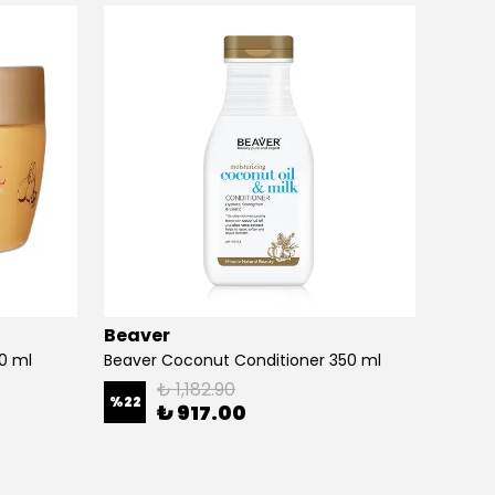
Beaver
Beav
50 ml
Beaver Coconut Conditioner 350 ml
Beaver
₺ 1,182.90
%
22
%
22
₺ 917.00