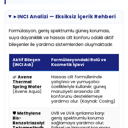
▸ INCI Analizi — Eksiksiz İçerik Rehberi
Formülasyon, geniş spektrumlu güneş koruması,
suya dayanıklılık ve hassas cilt konforu odaklı aktif
bileşenler ile yardımcı sistemlerden oluşmaktadır.
Aktif Bileşen
Formülasyondaki Rolü ve
(INCI Adı)
Kozmetik İşlevi
🌿
Avene
Hassas cilt formüllerinde
Thermal
yatıştırıcı ve yumuşatıcı
Spring Water
özellikleriyle kullanılır; güneş
(Avene Aqua)
maruziyeti sırasında cilt
konforunu desteklemeye
yardımcı olur. (Kaynak: CosIng)
🛡️
Methylene
UVB ve UVA ışınlarına karşı
Bis-
geniş spektrumlu koruma
Benzotriazolyl
sağlamaya yardımcı olur;
Tetramethylb
fiziksel ve kimyasal korumayı