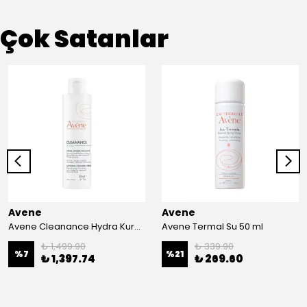
Çok Satanlar
Avene
Avene
Avene Cleanance Hydra Kurumuş Ciltlere Özel Temizleme Kremi 200 ml
Avene Termal Su 50 ml
₺ 1,499.90
₺ 339.90
%
7
%
21
₺ 1,397.74
₺ 269.60