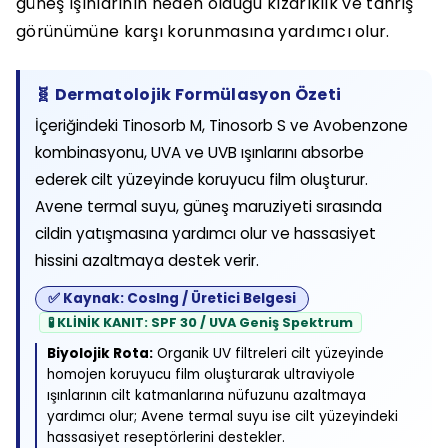
güneş ışınlarının neden olduğu kızarıklık ve tahriş
görünümüne karşı korunmasına yardımcı olur.
🧬 Dermatolojik Formülasyon Özeti
İçeriğindeki Tinosorb M, Tinosorb S ve Avobenzone
kombinasyonu, UVA ve UVB ışınlarını absorbe
ederek cilt yüzeyinde koruyucu film oluşturur.
Avene termal suyu, güneş maruziyeti sırasında
cildin yatışmasına yardımcı olur ve hassasiyet
hissini azaltmaya destek verir.
✅ Kaynak: CosIng / Üretici Belgesi
🧪 KLİNİK KANIT: SPF 30 / UVA Geniş Spektrum
Biyolojik Rota:
Organik UV filtreleri cilt yüzeyinde
homojen koruyucu film oluşturarak ultraviyole
ışınlarının cilt katmanlarına nüfuzunu azaltmaya
yardımcı olur; Avene termal suyu ise cilt yüzeyindeki
hassasiyet reseptörlerini destekler.