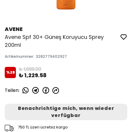
AVENE
Avene Spf 30+ Güneş Koruyucu Sprey
200ml
Artikelnummer
:
3282779402927
₺ 1,699.00
%
28
₺ 1,229.58
Teilen
:
Benachrichtige mich, wenn wieder
verfügbar
750 TL üzeri ücretsiz kargo