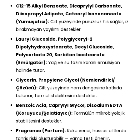
C12-15 Alkyl Benzoate, Dicaprylyl Carbonate,
Diisopropyl Adipate, Cetearyl Isononanoate
(Yumuşatıcı):
Cilt yüzeyinde pürüzsüz his sağlar, iz
bırakmayan yayılımı destekler.
Lauryl Glucoside, Polyglyceryl-2
Dipolyhydroxystearate, Decyl Glucoside,
Polysorbate 20, Sorbitan Isostearate
(Emülgatör):
Yağ ve su fazını kararlı emülsiyon
halinde tutar.
Glycerin, Propylene Glycol (Nemlendirici/
Çözücü):
Cilt yüzeyinde nem dengesine katkıda
bulunur, formül stabilitesini destekler.
Benzoic Acid, Caprylyl Glycol, Disodium EDTA
(Koruyucu/Şelatlayıcı):
Formülün mikrobiyolojik
stabilitesini destekler.
Fragrance (Parfum):
Koku verici; hassas ciltlerde
tahriş riski oluşturabilir — yama testi önerilir.