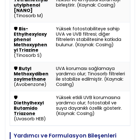
utylphenol
birleştirir. (Kaynak: CosIng)
[NANO]
(Tinosorb M)
🛡️
Bis-
Yüksek fotostabiliteye sahip
Ethylhexyloxy
UVA ve UVB filtresi; diğer
phenol
filtrelerin stabilitesine katkıda
Methoxyphen
bulunur. (Kaynak: CosIng)
yl Triazine
(Tinosorb S)
🛡️
Butyl
UVA koruması sağlamaya
Methoxydiben
yardımcı olur; Tinosorb filtreleri
zoylmethane
ile stabilize edilmiştir. (Kaynak:
(Avobenzone)
CosIng)
🛡️
Yüksek etkili UVB korumasına
Diethylhexyl
yardımcı olur; fotostabil ve
Butamido
suya dayanıklı özellik gösterir.
Triazone
(Kaynak: CosIng)
(Uvasorb HEB)
Yardımcı ve Formulasyon Bileşenleri