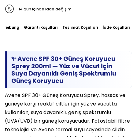
14 gün içinde iade değişim
chreibung
Garanti Koşulları
Teslimat Koşulları
İade Koşulları
S
✨ Avene SPF 30+ Güneş Koruyucu
Sprey 200ml — Yüz ve Vücut İçin
Suya Dayanıklı Geniş Spektrumlu
Güneş Koruyucu
Avene SPF 30+ Güneş Koruyucu Sprey, hassas ve
güneşe karşı reaktif ciltler için yüz ve vücutta
kullanılan, suya dayanıklı, geniş spektrumlu
(UVA/UVB) bir güneş koruyucudur. Fotostabil filtre
teknolojisi ve Avene termal suyu sayesinde cildin