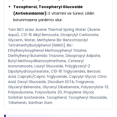
Tocopherol, Tocopheryl Glucoside
(Antioksidanlar):
E vitamini ve türevi; cildin
korunmasına yardımcı olur.
Tam INCI sırası: Avene Thermal Spring Water (Avene
Aqua), C12-15 Alkyl Benzoate, Dicaprylyl Carbonate,
Glycerin, Water, Methylene Bis-Benzotriazolyl
Tetramethylbutylphenol [NANO], Bis-
Ethylhexyloxyphenol Methoxyphenyl Triazine,
Diethylhexyl Butamido Triazone, Diisopropyl Adipate,
Butyl Methoxydibenzoylmethane, Cetearyl
Isononanoate, Lauryl Glucoside, Polyglyceryl-2
Dipolyhydroxystearate, C10-18 Triglycerides, Benzoic
Acid, Caprylic/Capric Triglyceride, Caprylyl Glycol, Citric
Acid, Decyl Glucoside, Disodium EDTA, Fragrance,
Glyceryl Behenate, Glyceryl Dibebenate, Polyacrylate-13,
Polyisobutene, Polysorbate 20, Propylene Glycol,
Sorbitan Isostearate, Tocopherol, Tocopheryl Glucoside,
Tribehenin, Xanthan Gum.