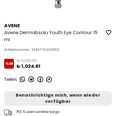
AVENE
Avene Dermabsolu Youth Eye Contour 15
ml
Artikelnummer
:
3282770200553
₺ 3,299.90
%
69
₺ 1,024.61
Teilen
:
Benachrichtige mich, wenn wieder
verfügbar
750 TL üzeri ücretsiz kargo