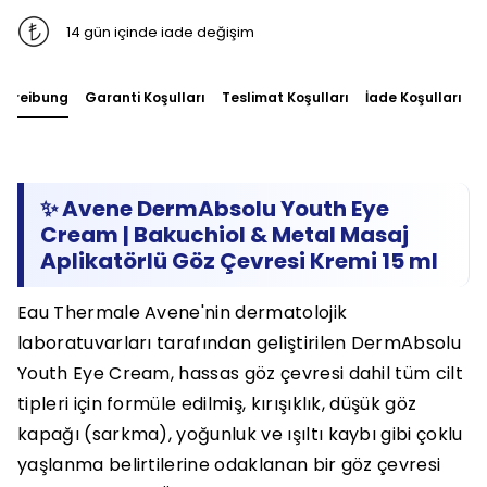
14 gün içinde iade değişim
chreibung
Garanti Koşulları
Teslimat Koşulları
İade Koşulları
S
✨ Avene DermAbsolu Youth Eye
Cream | Bakuchiol & Metal Masaj
Aplikatörlü Göz Çevresi Kremi 15 ml
Eau Thermale Avene'nin dermatolojik
laboratuvarları tarafından geliştirilen DermAbsolu
Youth Eye Cream, hassas göz çevresi dahil tüm cilt
tipleri için formüle edilmiş, kırışıklık, düşük göz
kapağı (sarkma), yoğunluk ve ışıltı kaybı gibi çoklu
yaşlanma belirtilerine odaklanan bir göz çevresi