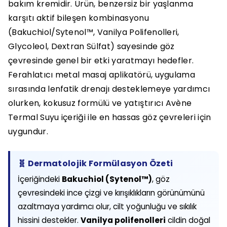
bakım kremidir. Ürün, benzersiz bir yaşlanma
karşıtı aktif bileşen kombinasyonu
(Bakuchiol/Sytenol™, Vanilya Polifenolleri,
Glycoleol, Dextran Sülfat) sayesinde göz
çevresinde genel bir etki yaratmayı hedefler.
Ferahlatıcı metal masaj aplikatörü, uygulama
sırasında lenfatik drenajı desteklemeye yardımcı
olurken, kokusuz formülü ve yatıştırıcı Avène
Termal Suyu içeriği ile en hassas göz çevreleri için
uygundur.
🧬 Dermatolojik Formülasyon Özeti
İçeriğindeki
Bakuchiol (Sytenol™)
, göz
çevresindeki ince çizgi ve kırışıklıkların görünümünü
azaltmaya yardımcı olur, cilt yoğunluğu ve sıkılık
hissini destekler.
Vanilya polifenolleri
cildin doğal