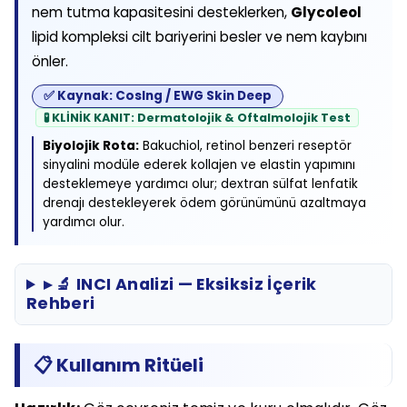
nem tutma kapasitesini desteklerken,
Glycoleol
lipid kompleksi cilt bariyerini besler ve nem kaybını
önler.
✅ Kaynak: CosIng / EWG Skin Deep
🧪 KLİNİK KANIT: Dermatolojik & Oftalmolojik Test
Biyolojik Rota:
Bakuchiol, retinol benzeri reseptör
sinyalini modüle ederek kollajen ve elastin yapımını
desteklemeye yardımcı olur; dextran sülfat lenfatik
drenajı destekleyerek ödem görünümünü azaltmaya
yardımcı olur.
▸ 🔬 INCI Analizi — Eksiksiz İçerik
Rehberi
📋 Kullanım Ritüeli