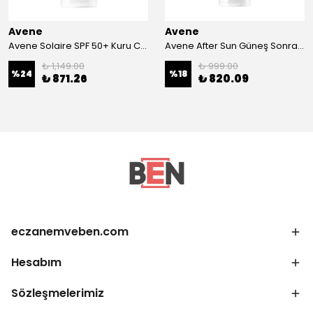
Avene
Avene
Avene Solaire SPF 50+ Kuru Ciltler İçin Güneş Kremi 50 ml
Avene After Sun Güneş Sonrası Bakım Losyonu 200 ml
₺ 1,149.00
₺ 999.00
%
24
%
18
₺ 871.26
₺ 820.09
eczanemveben.com
Hesabım
Sözleşmelerimiz