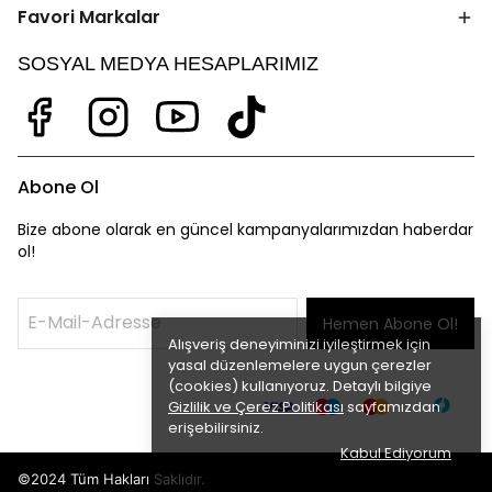
Favori Markalar
SOSYAL MEDYA HESAPLARIMIZ
Abone Ol
Bize abone olarak en güncel kampanyalarımızdan haberdar
ol!
Hemen Abone Ol!
Alışveriş deneyiminizi iyileştirmek için
yasal düzenlemelere uygun çerezler
(cookies) kullanıyoruz. Detaylı bilgiye
Gizlilik ve Çerez Politikası
sayfamızdan
erişebilirsiniz.
Kabul Ediyorum
©2024 Tüm Hakları Saklıdır.